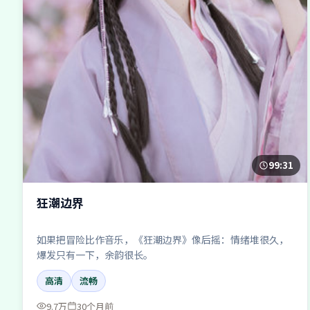
99:31
狂潮边界
如果把冒险比作音乐，《狂潮边界》像后摇：情绪堆很久，
爆发只有一下，余韵很长。
高清
流畅
9.7万
30个月前