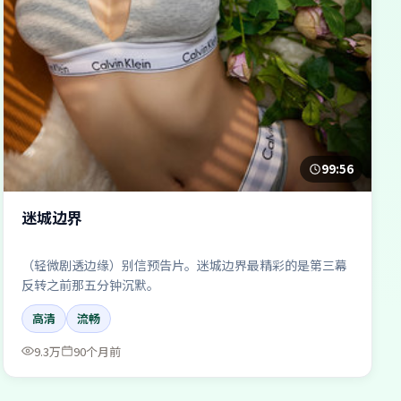
99:56
迷城边界
（轻微剧透边缘）别信预告片。迷城边界最精彩的是第三幕
反转之前那五分钟沉默。
高清
流畅
9.3万
90个月前