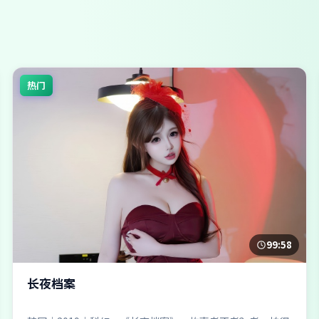
热门
99:58
长夜档案