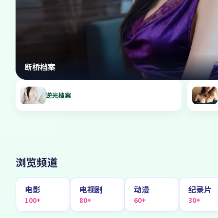
断桥档案
逆光档案
浏览频道
电影
电视剧
动漫
纪录片
100+
80+
60+
30+