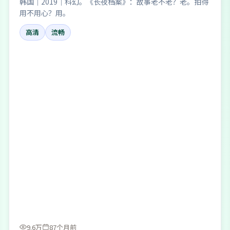
韩国｜2019｜科幻。《长夜档案》：故事老不老？老。拍得
用不用心？用。
高清
流畅
9.6万
87个月前