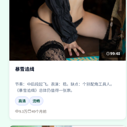
99:48
暴雪追缉
节奏：中后段起飞。表演：稳。缺点：个别配角工具人。
《暴雪追缉》总体仍值得一张票。
高清
流畅
9.3万
49个月前