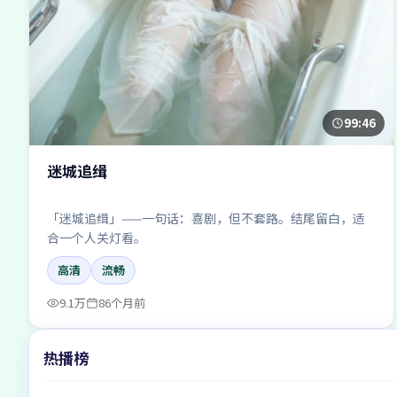
99:46
迷城追缉
「迷城追缉」——一句话：喜剧，但不套路。结尾留白，适
合一个人关灯看。
高清
流畅
9.1万
86个月前
热播榜