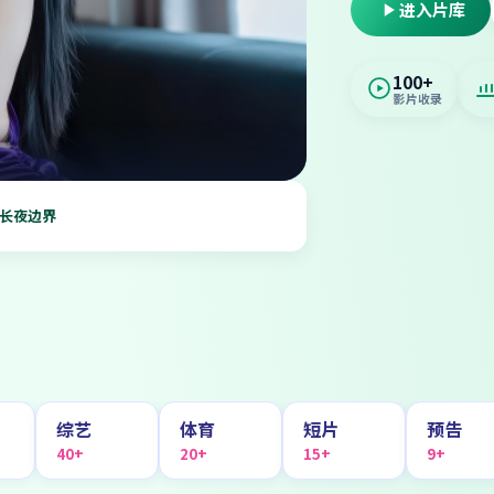
进入片库
100+
影片收录
长夜边界
综艺
体育
短片
预告
40+
20+
15+
9+