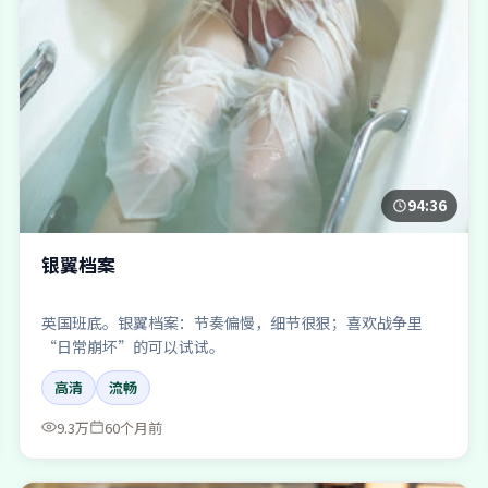
94:36
银翼档案
英国班底。银翼档案：节奏偏慢，细节很狠；喜欢战争里
“日常崩坏”的可以试试。
高清
流畅
9.3万
60个月前