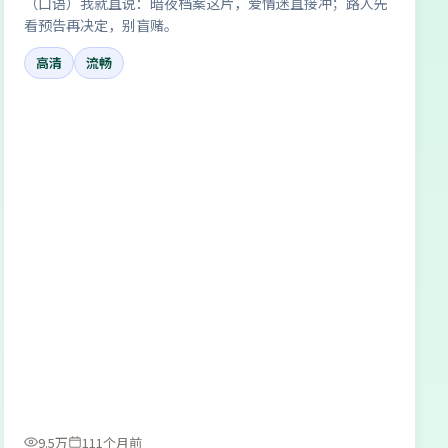
（口语）我就直说：暗夜档案这片，爱情迷直接冲；路人先
看预告再决定，别盲赌。
高清
流畅
9.5万
111个月前