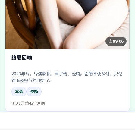
89:06
终局回响
2023年片。导演郭帆，章子怡、沈腾。剧情不便多讲，只记
得雨夜把气氛顶穿了。
高清
流畅
9.1万
42个月前